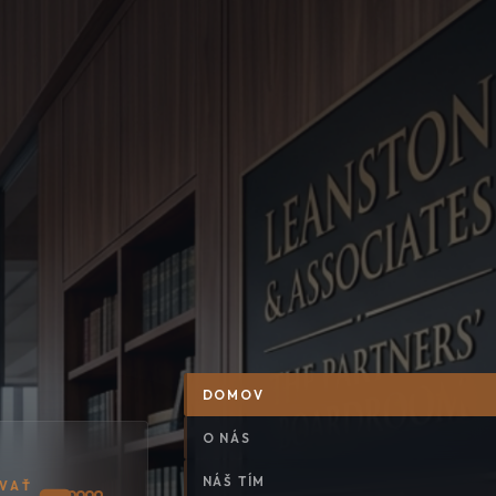
DOMOV
O NÁS
NÁŠ TÍM
VAŤ