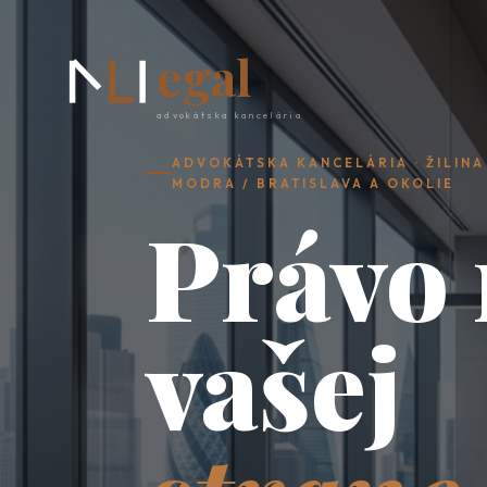
egal
advokátska kancelária
ADVOKÁTSKA KANCELÁRIA · ŽILINA 
MODRA / BRATISLAVA A OKOLIE
Právo 
vašej