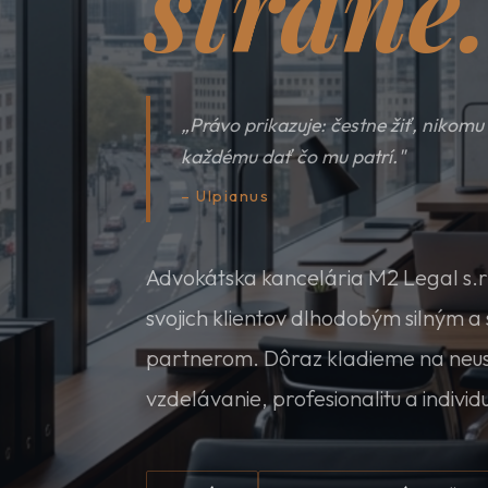
strane
„Právo prikazuje: čestne žiť, nikomu
každému dať čo mu patrí."
– Ulpianus
Advokátska kancelária M2 Legal s.r.
svojich klientov dlhodobým silným a
partnerom. Dôraz kladieme na neu
vzdelávanie, profesionalitu a individ