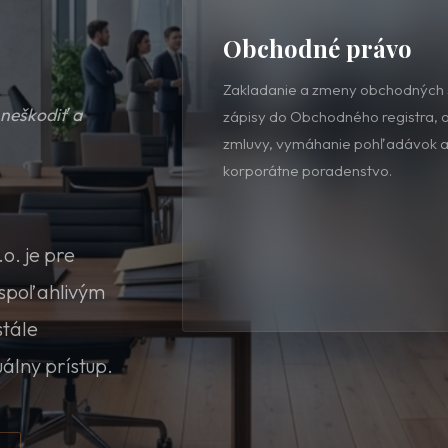
.
Občianske právo
Spísanie zmlúv, právne poradenst
 neškodiť a
nehnuteľností, dedičské konania
škody, rodinné právo. Zabezpeč
autorizáciu zmlúv o prevode nehn
o. je pre
 spoľahlivým
stále
uálny prístup.