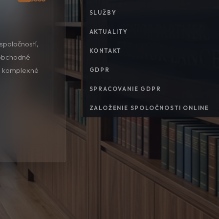
SLUŽBY
AKTUALITY
vo v oblasti
KONTAKT
 a náhrada
ujeme
GDPR
uteľností.
SPRACOVANIE GDPR
ZALOŽENIE SPOLOČNOSTI ONLINE